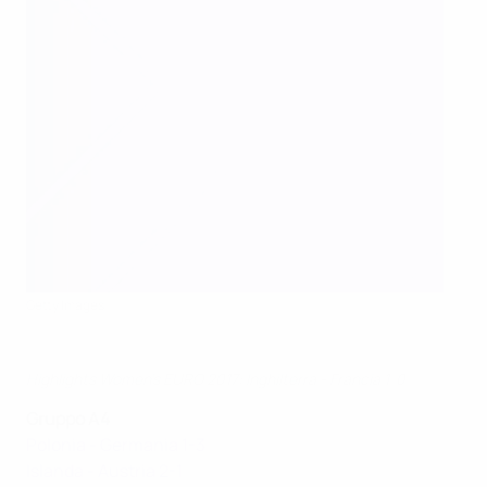
Getty Images
Highlights Women's EURO 2017: Inghilterra - Francia 1-0
Gruppo A4
Polonia - Germania 1-3
Islanda - Austria 2-1