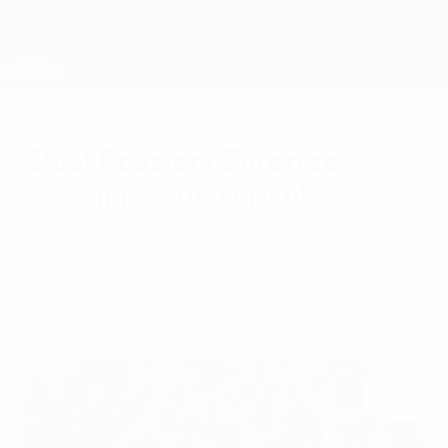
Passa
al
contenuto
Nations League &amp; Women's EURO
Scarica
principale
Risultati e statistiche live
Qualificazioni Europee Femminili
Qualificazioni Europee
femminili: tutti i risultati
giovedì 7 marzo 2024
Guarda i risultati delle partite delle
qualificazioni a Women's EURO 2025.