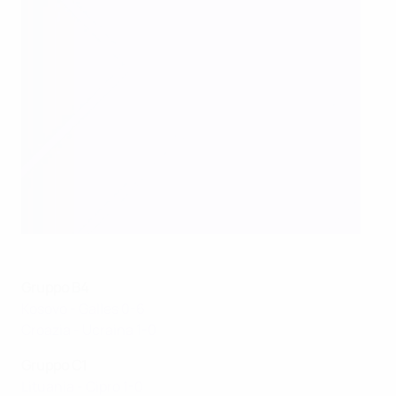
Gruppo B4
Kosovo - Galles 0-6
Croazia - Ucraina 1-0
Gruppo C1
Lituania - Cipro 1-0