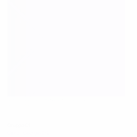
Jess Fishlock nella sfida contro l'Ucraina
AFP via Getty Images
Gruppo C1
Cipro - Georgia 0-2