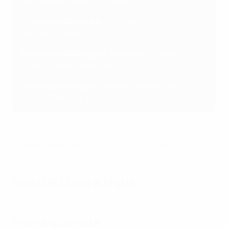
Polonia, Repubblica d'Irlanda
Promossi dalla Lega B
: Portogallo, Scozia,
Svizzera, Galles
Retrocessi dalla Lega B
: Azerbaigian, Israele,
Kosovo, Malta, Slovacchia
Promossi dalla Lega C
: Albania, Bielorussia,
Grecia, Romania, Slovenia
Italia, Paesi Bassi, Inghilterra qualificate
Risultati fase a leghe
Prima giornata