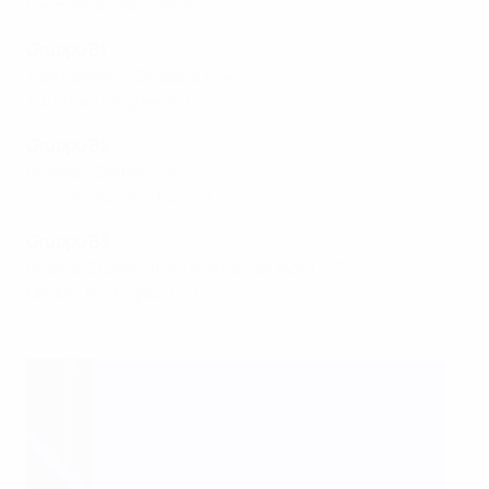
Germania - Islanda 3-1
Gruppo B1
Azerbaigian - Svizzera 0-4
Turchia - Ungheria 2-1
Gruppo B2
Israele - Serbia 2-4
Scozia - Slovacchia 1-0
Gruppo B3
Bosnia-Erzegovina - Irlanda del Nord 1-3
Malta - Portogallo 0-2