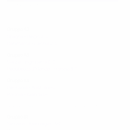
L'esultanza dell'Italia
Getty Images
Gruppo A2
Spagna - Belgio 2-0
Danimarca - Cechia 2-0
Gruppo A3
Svezia - Inghilterra 0-0
Repubblica d'Irlanda - Francia 3-1
Gruppo A4
Germania - Austria 4-0
Polonia - Islanda 0-1
Highlights Women's EURO 2022: Germania - Austria 2-0
Gruppo B1
Svizzera - Azerbaigian 3-0