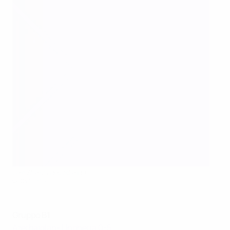
L'esultanza dell'Islanda
Getty Images
Gruppo B1
Azerbaigian- Ungheria 0-5