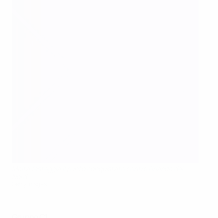
Malta festeggia il punto conquistato contro l'Irlanda del
Nord
Getty Images
Gruppo C1