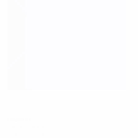
L'esultanza della Francia
Sportsfile via Getty Images
Gruppo A4
Islanda - Polonia 3-0
Austria - Germania 2-3