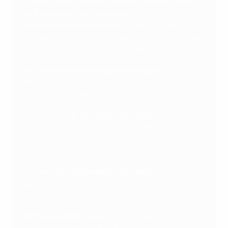
Chi si è qualificato per Women's EURO 2025 e
chi ha raggiunto gli spareggi?
Qualificate alla fase finale
: Danimarca, Inghilterra
(campione in carica), Francia, Germania, Islanda,
Italia, Paesi Bassi, Spagna, Svizzera (ospitante)
Confermate agli spareggi dalla Lega A
: Austria,
Belgio, Cechia, Finlandia, Norvegia, Polonia,
Repubblica d'Irlanda, Svezia
Confermati agli spareggi dalla Lega B
: Azerbaigian,
Bosnia-Erzegovina, Croazia, Ungheria, Irlanda del
Nord, Portogallo, Scozia, Serbia, Slovacchia,
Turchia, Ucraina, Galles
Confermati agli spareggi dalla Lega C
: Albania,
Bielorussia, Georgia, Grecia, Lussemburgo,
Montenegro, Romania, Slovenia
Retrocessi dalla Lega A
: Cechia, Finlandia,