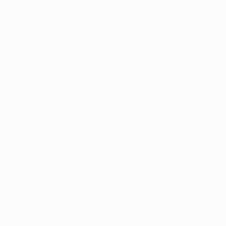
Partite
Notizie
Sorteggi
Storia
Squadre
Dettagli
VISITA
ANCHE
UEFA.com
Fondazione
UEFA
CAMBIA LINGUA
Italiano
English
Français
Deutsch
Русский
Español
Italiano
Português
Privacy
Termini e condizioni
Politica sui cookie
Impostazioni Privacy