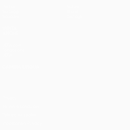
Partite
Notizie
Sorteggi
Storia
Squadre
Dettagli
VISITA
ANCHE
UEFA.com
Fondazione
UEFA
CAMBIA LINGUA
Italiano
English
Français
Deutsch
Русский
Español
Italiano
Português
Privacy
Termini e condizioni
Politica sui cookie
Impostazioni Privacy