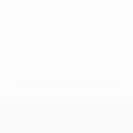
Nessun dato disponibile per questo giocatore
UEFA Women’s Europa Cup