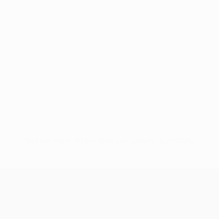
Nessun dato disponibile per questo giocatore
UEFA Women’s Europa Cup