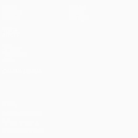
Partite
Notizie
Sorteggi
Storia
Squadre
Dettagli
VISITA
ANCHE
UEFA.com
Fondazione
UEFA
CAMBIA LINGUA
Italiano
English
Français
Deutsch
Русский
Español
Italiano
Português
Privacy
Termini e condizioni
Politica sui cookie
Impostazioni Privacy