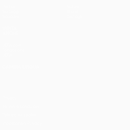
Partite
Notizie
Sorteggi
Storia
Squadre
Dettagli
VISITA
ANCHE
UEFA.com
Fondazione
UEFA
CAMBIA LINGUA
Italiano
English
Français
Deutsch
Русский
Español
Italiano
Português
Privacy
Termini e condizioni
Politica sui cookie
Impostazioni Privacy