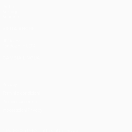
Partite
Sorteggi
Squadre
VISITA ANCHE
UEFA.com
Fondazione UEFA
CAMBIA LINGUA
Italiano
English
Français
Deutsch
Русский
Español
Italia
Privacy
Termini e condizioni
Politica sui cookie
Impostazioni Privacy
© 1998-2026 UEFA. Tutti i diritti riservati