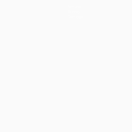
Notizie
Storia
Dettagli
no
Português