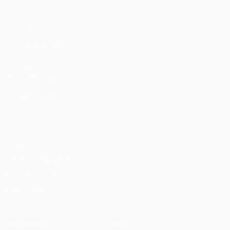
Partite
Sorteggi
Squadre
VISITA ANCHE
UEFA.com
Fondazione UEFA
CAMBIA LINGUA
Italiano
English
Français
Deutsch
Русский
Español
Italia
Privacy
Termini e condizioni
Politica sui cookie
Impostazioni Privacy
© 1998-2026 UEFA. Tutti i diritti riservati