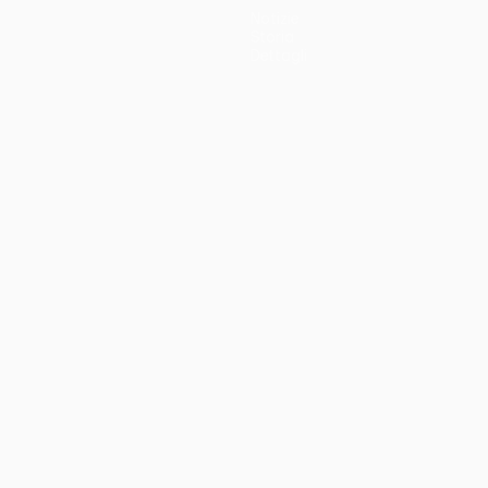
Notizie
Storia
Dettagli
no
Português