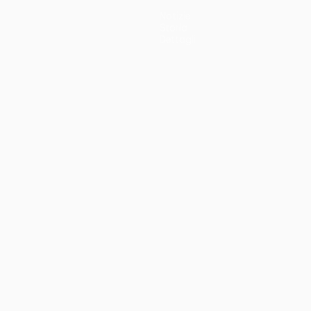
Notizie
Storia
Dettagli
no
Português