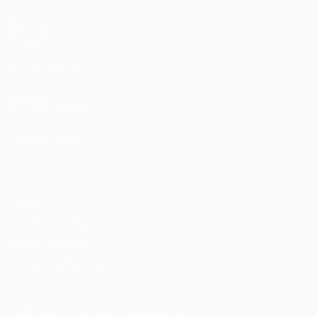
Partite
Sorteggi
Squadre
VISITA ANCHE
UEFA.com
Fondazione UEFA
CAMBIA LINGUA
Italiano
English
Français
Deutsch
Русский
Español
Italia
Privacy
Termini e condizioni
Politica sui cookie
Impostazioni Privacy
© 1998-2026 UEFA. Tutti i diritti riservati