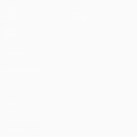
Partite
Notizie
Sorteggi
Storia
Squadre
Dettagli
VISITA
ANCHE
UEFA.com
Fondazione
UEFA
CAMBIA LINGUA
Italiano
English
Français
Deutsch
Русский
Español
Italiano
Português
Privacy
Termini e condizioni
Politica sui cookie
Impostazioni Privacy