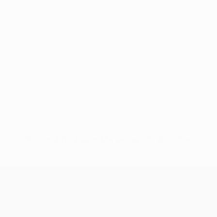
Nessun dato disponibile per questo giocatore
UEFA Women’s Europa Cup