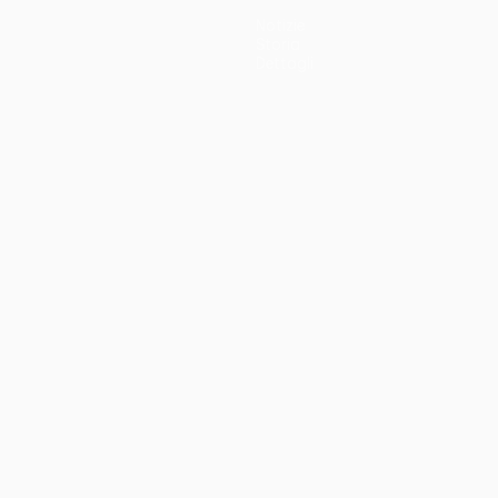
Notizie
Storia
Dettagli
no
Português