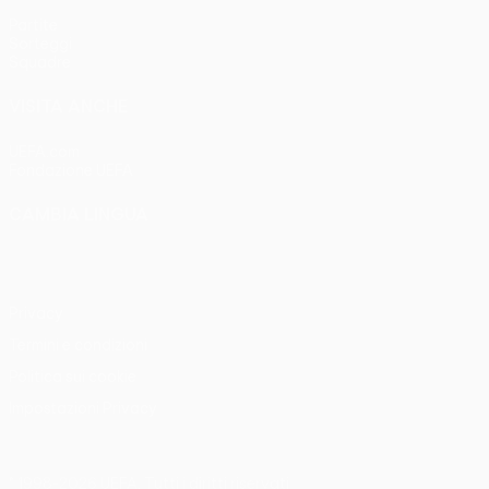
Partite
Sorteggi
Squadre
VISITA ANCHE
UEFA.com
Fondazione UEFA
CAMBIA LINGUA
Italiano
English
Français
Deutsch
Русский
Español
Italia
Privacy
Termini e condizioni
Politica sui cookie
Impostazioni Privacy
© 1998-2026 UEFA. Tutti i diritti riservati