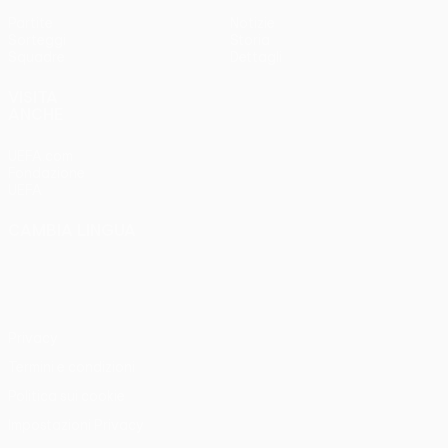
Partite
Notizie
Sorteggi
Storia
Squadre
Dettagli
VISITA
ANCHE
UEFA.com
Fondazione
UEFA
CAMBIA LINGUA
Italiano
English
Français
Deutsch
Русский
Español
Italiano
Português
Privacy
Termini e condizioni
Politica sui cookie
Impostazioni Privacy