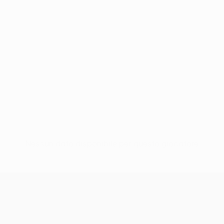
Nessun dato disponibile per questo giocatore
UEFA Women’s Europa Cup