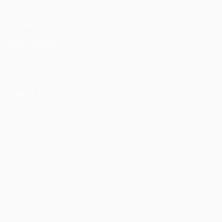
Partite
Sorteggi
Squadre
VISITA ANCHE
UEFA.com
Fondazione UEFA
CAMBIA LINGUA
Italiano
English
Français
Deutsch
Русский
Español
Italia
Privacy
Termini e condizioni
Politica sui cookie
Impostazioni Privacy
© 1998-2026 UEFA. Tutti i diritti riservati