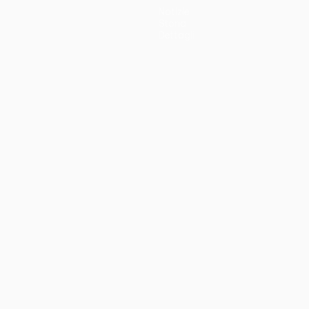
Notizie
Storia
Dettagli
no
Português