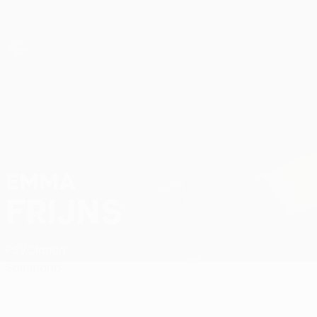
Passa
al
contenuto
principale
UEFA Women’s Europa Cup
Emma Frijns Stat.
EMMA
FRIJNS
PSV
Olanda
Sommario