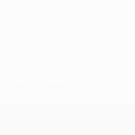
Nessun dato disponibile per questo giocatore
UEFA Women’s Europa Cup