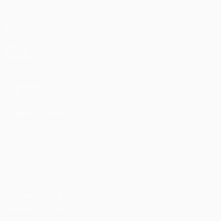
Partite
Notizie
Sorteggi
Storia
Squadre
Dettagli
VISITA
ANCHE
UEFA.com
Fondazione
UEFA
CAMBIA LINGUA
Italiano
English
Français
Deutsch
Русский
Español
Italiano
Português
Privacy
Termini e condizioni
Politica sui cookie
Impostazioni Privacy