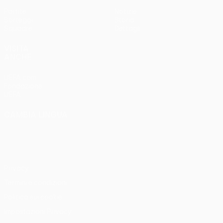
Partite
Notizie
Sorteggi
Storia
Squadre
Dettagli
VISITA
ANCHE
UEFA.com
Fondazione
UEFA
CAMBIA LINGUA
Italiano
English
Français
Deutsch
Русский
Español
Italiano
Português
Privacy
Termini e condizioni
Politica sui cookie
Impostazioni Privacy