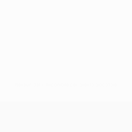
Nessun dato disponibile per questo giocatore
UEFA Women’s Europa Cup