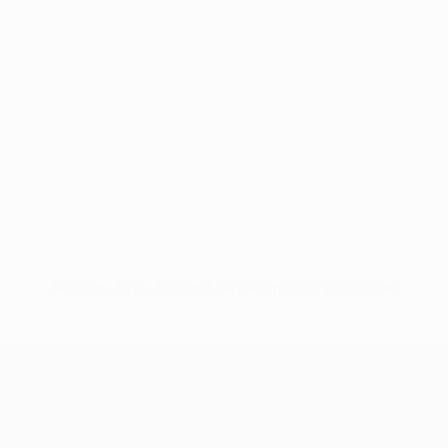
Nessun dato disponibile per questo giocatore
UEFA Women’s Europa Cup