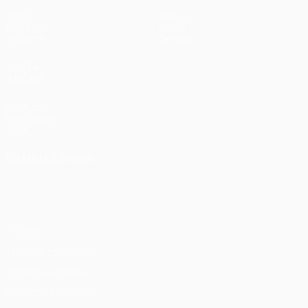
Partite
Notizie
Sorteggi
Storia
Squadre
Dettagli
VISITA
ANCHE
UEFA.com
Fondazione
UEFA
CAMBIA LINGUA
Italiano
English
Français
Deutsch
Русский
Español
Italiano
Português
Privacy
Termini e condizioni
Politica sui cookie
Impostazioni Privacy