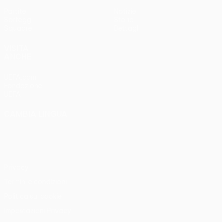
Partite
Notizie
Sorteggi
Storia
Squadre
Dettagli
VISITA
ANCHE
UEFA.com
Fondazione
UEFA
CAMBIA LINGUA
Italiano
English
Français
Deutsch
Русский
Español
Italiano
Português
Privacy
Termini e condizioni
Politica sui cookie
Impostazioni Privacy