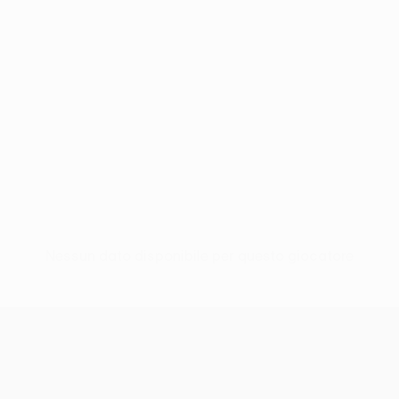
Nessun dato disponibile per questo giocatore
UEFA Women’s Europa Cup