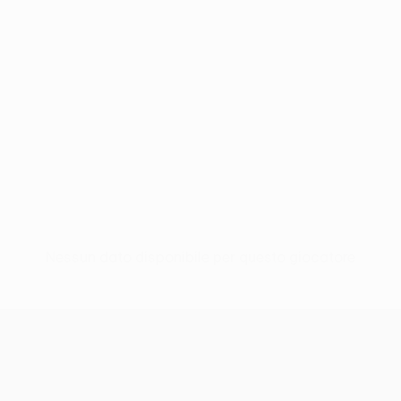
Nessun dato disponibile per questo giocatore
UEFA Women’s Europa Cup