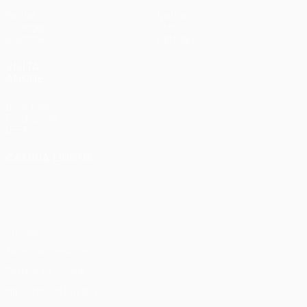
Partite
Notizie
Sorteggi
Storia
Squadre
Dettagli
VISITA
ANCHE
UEFA.com
Fondazione
UEFA
CAMBIA LINGUA
Italiano
English
Français
Deutsch
Русский
Español
Italiano
Português
Privacy
Termini e condizioni
Politica sui cookie
Impostazioni Privacy