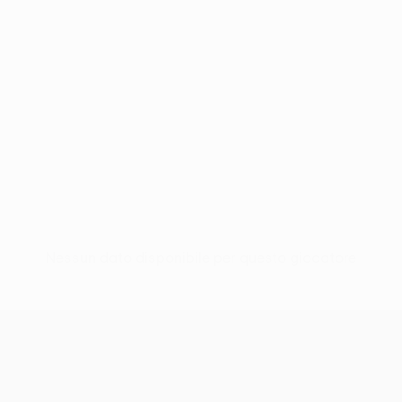
Nessun dato disponibile per questo giocatore
UEFA Women’s Europa Cup