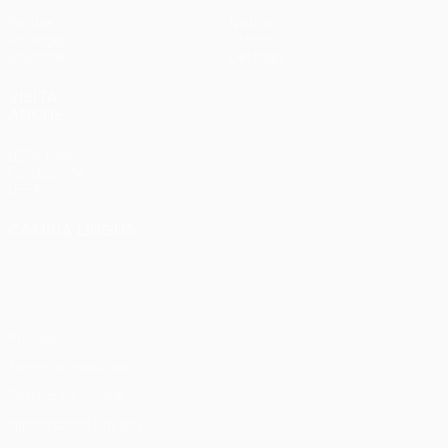
Partite
Notizie
Sorteggi
Storia
Squadre
Dettagli
VISITA
ANCHE
UEFA.com
Fondazione
UEFA
CAMBIA LINGUA
Italiano
English
Français
Deutsch
Русский
Español
Italiano
Português
Privacy
Termini e condizioni
Politica sui cookie
Impostazioni Privacy