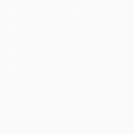
Partite
Notizie
Sorteggi
Storia
Squadre
Dettagli
VISITA
ANCHE
UEFA.com
Fondazione
UEFA
CAMBIA LINGUA
Italiano
English
Français
Deutsch
Русский
Español
Italiano
Português
Privacy
Termini e condizioni
Politica sui cookie
Impostazioni Privacy