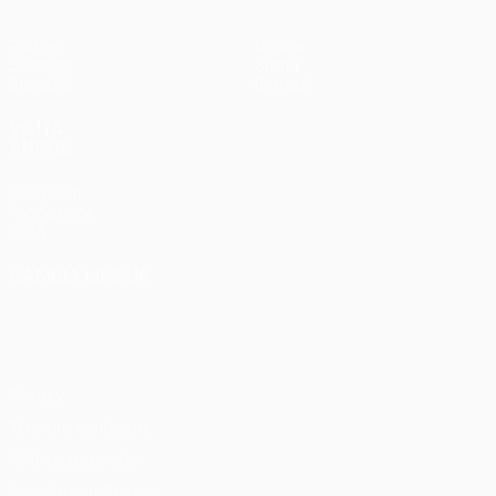
Partite
Notizie
Sorteggi
Storia
Squadre
Dettagli
VISITA
ANCHE
UEFA.com
Fondazione
UEFA
CAMBIA LINGUA
Italiano
English
Français
Deutsch
Русский
Español
Italiano
Português
Privacy
Termini e condizioni
Politica sui cookie
Impostazioni Privacy