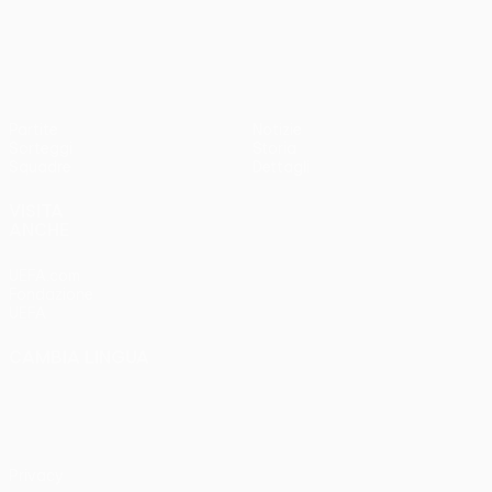
UEFA Women’s Europa Cup
Partite
Notizie
Sorteggi
Storia
Squadre
Dettagli
VISITA
ANCHE
UEFA.com
Fondazione
UEFA
CAMBIA LINGUA
Italiano
English
Français
Deutsch
Русский
Español
Italiano
Português
Privacy