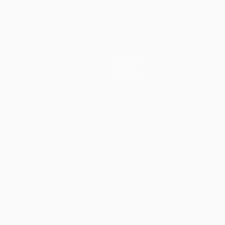
Notizie
Storia
Dettagli
no
Português