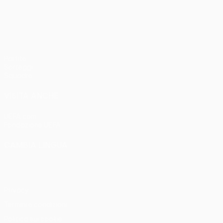
UEFA Women’s Europa Cup
Partite
Sorteggi
Squadre
VISITA ANCHE
UEFA.com
Fondazione UEFA
CAMBIA LINGUA
Italiano
English
Français
Deutsch
Русский
Español
Italia
Privacy
Termini e condizioni
Politica sui cookie