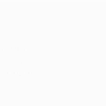
UEFA Women’s Europa Cup
Partite
Sorteggi
Squadre
VISITA ANCHE
UEFA.com
Fondazione UEFA
CAMBIA LINGUA
Italiano
English
Français
Deutsch
Русский
Español
Italia
Privacy
Termini e condizioni