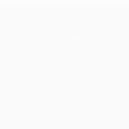
Notizie
Storia
Dettagli
no
Português