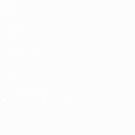
VISITA
ANCHE
UEFA.com
Fondazione
UEFA
Negozio
CAMBIA LINGUA
Italiano
English
Français
Deutsch
Русский
Español
Italiano
Português
SEGUICI SU
Scarica l'app ufficiale
Privacy
Termini e condizioni