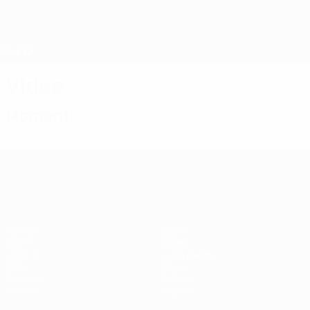
Passa
al
contenuto
Nations League &amp; Women's EURO
Scarica
principale
Risultati e statistiche live
UEFA Women's EURO
Video
Momenti
UEFA Women's EURO
Partite
Giochi
Gironi
Biglietti
UEFA.tv
Guida Evento
Stat.
Storia
Squadre
Dettagli
Notizie
Negozio