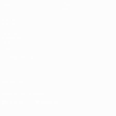
Squadre
Dettagli
Notizie
Negozio
VISITA
ANCHE
UEFA.com
Fondazione
UEFA
Negozio
CAMBIA LINGUA
Italiano
English
Français
Deutsch
Русский
Español
Italiano
Português
SEGUICI SU
Scarica l'app ufficiale