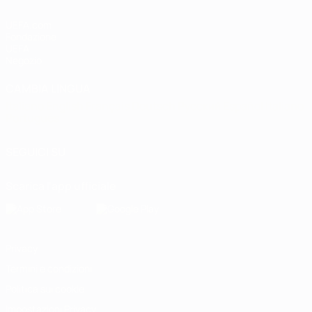
UEFA.com
Fondazione
UEFA
Negozio
CAMBIA LINGUA
Italiano
English
Français
Deutsch
Русский
Español
Italiano
Português
SEGUICI SU
Scarica l'app ufficiale
Privacy
Termini e condizioni
Politica sui cookie
Impostazioni Privacy