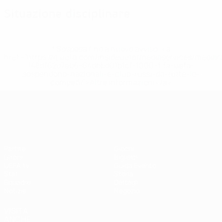
Situazione disciplinare
* Sospesa fino a nuovo avviso. <a
href='https://it.uefa.com/insideuefa/mediaservices/media
148df62d7eb6-64dbbd01b1cf-1000--fifa-uefa-
sospendono-nazionali-e-club-russi-da-tutte-le-
competi/'>Altre informazioni</a>
UEFA Women's EURO
Partite
Giochi
Gironi
Biglietti
UEFA.tv
Guida Evento
Stat.
Storia
Squadre
Dettagli
Notizie
Negozio
VISITA
ANCHE