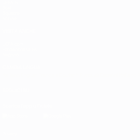
UEFA.tv
Stat.
Squadre
Notizie
VISITA ANCHE
UEFA.com
Fondazione UEFA
Negozio
CAMBIA LINGUA
Italiano
English
Français
Deutsch
Русский
Español
Italiano
P
SEGUICI SU
Scarica l'app ufficiale
Privacy