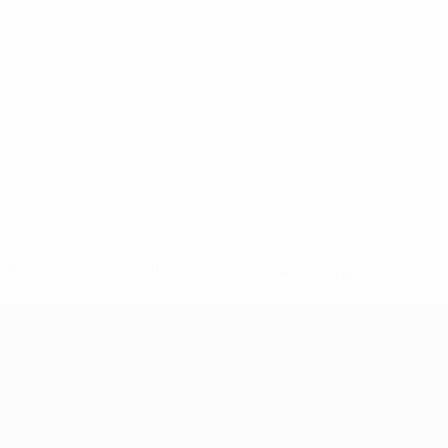
148df62d7eb6-64dbbd01b1cf-1000--fifa-uefa-sospendono-
</a>