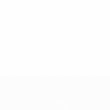
efa.com/insideuefa/mediaservices/mediareleases/news/0272-
ionali-e-club-russi-da-tutte-le-competi/'>Altre informazioni
Giochi
Biglietti