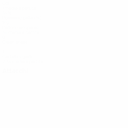
Gol
1 media a partita
44%
Possesso palla (%)
102
Palloni recuperati
34 media a partita
0
Clean sheet
7
Cartellini gialli
2,34 media a partita
Attacchi