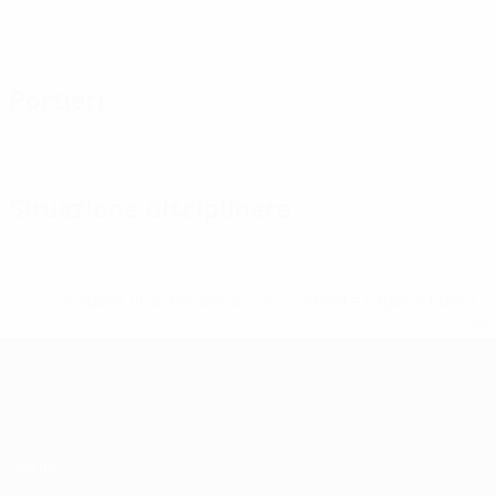
Portieri
Situazione disciplinare
* Sospesa fino a nuovo avviso. <a href='https://it.u
naz
UEFA Women's EURO
Partite
Gironi