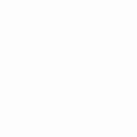
UEFA Women's EURO
Partite
Giochi
Gironi
Biglietti
UEFA.tv
Guida Evento
Stat.
Storia
Squadre
Dettagli
Notizie
Negozio
VISITA
ANCHE
UEFA.com
Fondazione
UEFA
Negozio
CAMBIA LINGUA
Italiano
English
Français
Deutsch
Русский
Español
Italiano
Português