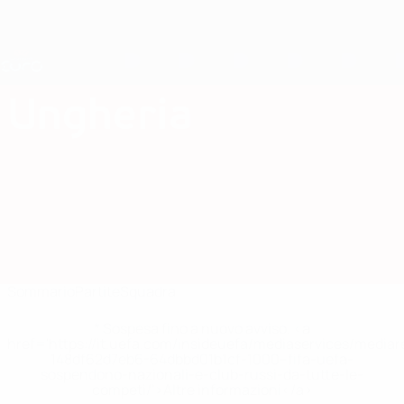
Passa
al
contenuto
Nations League &amp; Women's EURO
Scarica
principale
Risultati e statistiche live
UEFA Women's EURO
Ungheria
Ungheria Qualificazioni Europee Femminili 2025
Sommario
Partite
Squadra
* Sospesa fino a nuovo avviso. <a
href='https://it.uefa.com/insideuefa/mediaservices/media
148df62d7eb6-64dbbd01b1cf-1000--fifa-uefa-
sospendono-nazionali-e-club-russi-da-tutte-le-
competi/'>Altre informazioni</a>