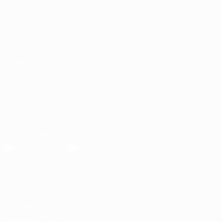
UEFA.com
Fondazione
UEFA
Negozio
CAMBIA LINGUA
Italiano
English
Français
Deutsch
Русский
Español
Italiano
Português
SEGUICI SU
Scarica l'app ufficiale
Privacy
Termini e condizioni
Politica sui cookie
Impostazioni Privacy