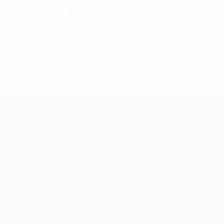
Situazione disciplinare
* Sospesa fino a nuovo avviso. <a
href='https://it.uefa.com/insideuefa/mediaservices/media
148df62d7eb6-64dbbd01b1cf-1000--fifa-uefa-
sospendono-nazionali-e-club-russi-da-tutte-le-
competi/'>Altre informazioni</a>
UEFA Women's EURO
Partite
Giochi
Gironi
Biglietti
UEFA.tv
Guida Evento
Stat.
Storia
Squadre
Dettagli
Notizie
Negozio
VISITA
ANCHE