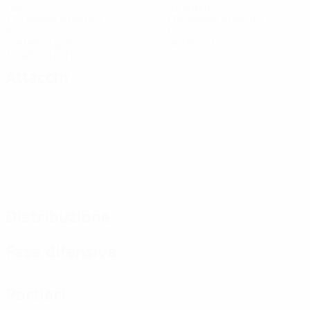
Gol
Gol subiti
1,34 media a partita
0,84 media a partita
6
0
Cartellini gialli
Cartellini rossi
1 media a partita
Attacchi
Distribuzione
Fase difensiva
Portieri