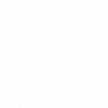
Principato di Monaco
:
TF1
,
Canal+
Montenegro
:
RTCG
Paesi Bassi
:
NOS
Macedonia del Nord
:
MKRTV
Norvegia
:
NRK
,
TV 2 Norway
Polonia
:
TVP
Portogallo
:
RTP
,
Canal 11
Repubblica d'Irlanda
:
RTÉ
Romania
:
TVR
Russia
:
Match TV
San Marino
:
RAI
,
Sky Italia
Serbia
:
RTS Serbia
Slovacchia
:
RTV Slovakia
Slovenia
:
RTV Slovenia
Spagna
:
TVE
Svezia
:
SVT
,
TV4
Svizzera
:
SRG SSR
,
Canal+
Turchia
:
TRT
Ucraina
:
MGU