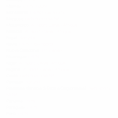
Midway
:
ESPN
,
TUDN
Montserrat
:
ESPN
,
Flow Sports
Marocco
:
beIN Sports MENA
Mozambico
:
W-Sport
,
Canal+ Afrique
Namibia
:
W-Sport
,
Canal+ Afrique
Nepal
:
SonySix
Nevis
:
ESPN
,
Flow Sports
Nuova Caledonia
:
TF1
,
Canal+
Nicaragua
:
ESPN
Niger
:
W-Sport
,
Canal+ Afrique
Nigeria
:
W-Sport
,
Canal+ Afrique
Oman
:
beIN Sports MENA
Pakistan
:
SonySix
Palestina (Striscia di Gaza e Cisgiordania)
:
beIN Sports
MENA
Panama
:
ESPN
Paraguay
:
ESPN
Perù
:
ESPN