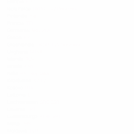
Estonia
:
ERR
Isole Faroe
:
DKDR
,
TV2 Denmark
Finlandia
:
Yle
Francia
:
TF1
Germania
:
ARD
,
ZDF
Grecia
:
ERT
Groenlandia
:
DKDR
,
TV2 Denmark
Ungheria
:
MTVA
Islanda
:
RUV
Israele
:
KAN
Italia
:
RAI
,
Sky Italia
Kazakistan
:
KZTV
Kosovo
:
RTK
Lettonia
:
LT
Liechtenstein
:
SRG SSR
Lituania
:
LRT
Lussemburgo
:
RTBF
,
VRT
Malta
:
PBS
Moldavia
:
TVR