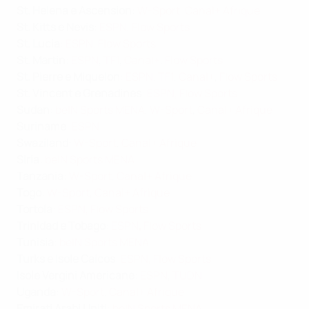
St. Helena e Ascension
:
W-Sport
,
Canal+ Afrique
St. Kitts e Nevis
:
ESPN
,
Flow Sports
St. Lucia
:
ESPN
,
Flow Sports
St. Martin
:
ESPN
,
TF1
,
Canal+
,
Flow Sports
St. Pierre e Miquelon
:
ESPN
,
TF1
,
Canal+
,
Flow Sports
St. Vincent e Grenadines
:
ESPN
,
Flow Sports
Sudan
:
beIN Sports MENA
,
W-Sport
,
Canal+ Afrique
Suriname
:
ESPN
Swaziland
:
W-Sport
,
Canal+ Afrique
Siria
:
beIN Sports MENA
Tanzania
:
W-Sport
,
Canal+ Afrique
Togo
:
W-Sport
,
Canal+ Afrique
Tortola
:
ESPN
,
Flow Sports
Trinidad e Tobago
:
ESPN
,
Flow Sports
Tunisia
:
beIN Sports MENA
Turks e Isole Caicos
:
ESPN
,
Flow Sports
Isole Vergini Americane
:
ESPN
,
TUDN
Uganda
:
W-Sport
,
Canal+ Afrique
Emirati Arabi Uniti
:
beIN Sports MENA