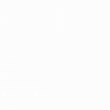
Partite
Giochi
Gironi
Biglietti
UEFA.tv
Guida Evento
Stat.
Storia
Squadre
Dettagli
Notizie
Negozio
VISITA
ANCHE
UEFA.com
Fondazione
UEFA
Negozio
SEGUICI SU
Scarica l'app ufficiale
Privacy