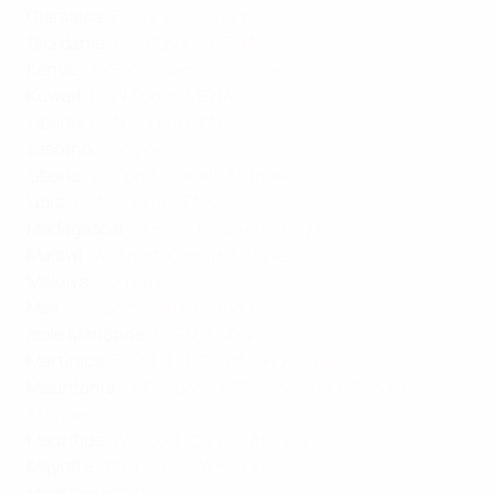
Giamaica
:
ESPN
,
Flow Sports
Giordania
:
beIN Sports MENA
Kenya
:
W-Sport
,
Canal+ Afrique
Kuwait
:
beIN Sports MENA
Libano
:
beIN Sports MENA
Lesotho
:
W-Sport
Liberia
:
W-Sport
,
Canal+ Afrique
Libia
:
beIN Sports MENA
Madagascar
:
W-Sport
,
Canal+ Afrique
Malawi
:
W-Sport
,
Canal+ Afrique
Maldive
:
SonySix
Mali
:
W-Sport
,
Canal+ Afrique
Isole Marianne
:
ESPN
,
TUDN
Martinica
:
ESPN
,
TF1
,
Canal+
,
Flow Sports
Mauritania
:
beIN Sports MENA
,
W-Sport
,
Canal+
Afrique
Mauritius
:
W-Sport
,
Canal+ Afrique
Mayotte
:
TF1
,
Canal+
,
W-Sport
Messico
:
ESPN