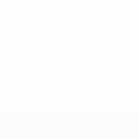
Stati Uniti d'America
:
ESPN
,
TUDN
Uruguay
:
ESPN
Venezuela
:
ESPN
Wallis e Futuna
:
TF1
,
Canal+
Yemen
:
beIN Sports MENA
Zambia
:
W-Sport
,
Canal+ Afrique
Zimbawe
:
W-Sport
,
Canal+ Afrique
In aereo/nave
:
Sport 24
© 1998-2026 UEFA. All rights reserved.
Ultimo aggiornamento: venerdì 29 luglio 2022
UEFA Women's EURO