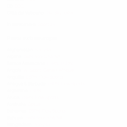
GB
:
BBC
Città del Vaticano
:
RAI
,
Sky Italia
In aereo/nave
:
Sport 24
Paesi extraeuropei
Afghanistan
:
SonySix
Algeria
:
beIN Sports MENA
Samoa Americana
:
ESPN
,
TUDN
Angola
:
W-Sport
,
Canal+ Afrique
Anguilla
:
ESPN
,
Flow Sports
Antigua & Barbuda
:
ESPN
,
Flow Sports
Argentina
:
ESPN
Aruba
:
ESPN
,
Flow Sports
Australia
:
Optus
Bahamas
:
ESPN
,
Flow Sports
Bahrain
:
beIN Sports MENA
Bangladesh
:
SonySix