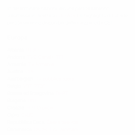
In determinate nazioni, alcune partite saranno
trasmesse in diretta su
UEFA.tv
. Gli highlights di tutte le
partite saranno disponibili dalla mezzanotte CET.
Europa
Albania
:
RTSH
Andorra
:
TVE
,
Canal+
,
TF1
Armenia
:
TV Armenia
Austria
:
ORF
Azerbaigian
:
TV pubblica azera
Belgio
:
VRT
,
RTBF
Bosnia ed Erzegovina
:
BHRT
Bulgaria
:
BNT
Croazia
:
HRT Croatia
Cipro
:
CyBC
Repubblica Ceca
:
Česká televize
Danimarca
:
DKDR
,
TV2 Denmark