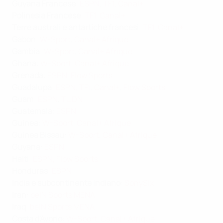
Guyana Francese
:
ESPN
,
TF1
,
Canal+
Polinesia Francese
:
TF1
,
Canal+
Terre australi e antartiche francesi
:
TF1
,
Canal+
Gabon
:
W-Sport
,
Canal+ Afrique
Gambia
:
W-Sport
,
Canal+ Afrique
Ghana
:
W-Sport
,
Canal+ Afrique
Grenada
:
ESPN
,
Flow Sports
Guadalupa
:
ESPN
,
TF1
,
Canal+
,
Flow Sports
Guam
:
ESPN
,
TUDN
Guatemala
:
ESPN
Guinea
:
W-Sport
,
Canal+ Afrique
Guinea Bissau
:
W-Sport
,
Canal+ Afrique
Guyana
:
ESPN
Haiti
:
ESPN
,
Flow Sports
Honduras
:
ESPN
India e subcontinente indiano
:
SonySix
Iran
:
beIN Sports MENA
Iraq
:
beIN Sports MENA
Costa d'Avorio
:
W-Sport
,
Canal+ Afrique