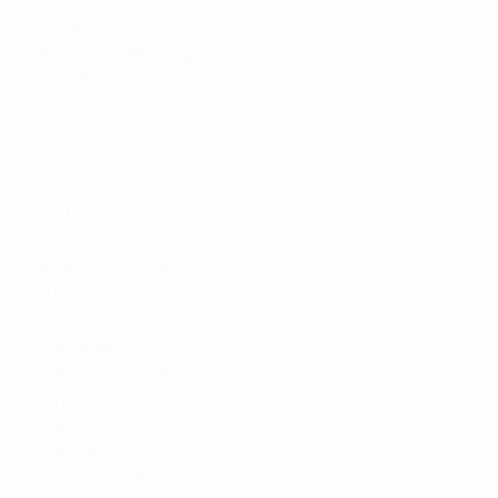
Comore
:
W-Sport
,
Canal+ Afrique
Repubblica del Congo
:
W-Sport
,
Canal+ Afrique
Costa Rica
:
ESPN
Cuba
:
ESPN
,
Flow Sports
Curacao
:
ESPN
,
Flow Sports
Repubblica Democratica del Congo
:
W-Sport
,
Canal+
Afrique
Gibuti
:
beIN Sports MENA
,
W-Sport
,
Canal+ Afrique
Dominica
:
ESPN
,
Flow Sports
Repubblica Dominicana
:
Flow Sports
,
ESPN
Ecuador
:
ESPN
Egitto
:
beIN Sports MENA
El Salvador
:
ESPN
Guinea Equatoriale
:
W-Sport
,
Canal+ Afrique
Eritrea
:
W-Sport
,
Canal+ Afrique
Etiopia
:
W-Sport
,
Canal+ Afrique
Isole Falkland
:
ESPN
Fiji e Isole del Pacifico
: