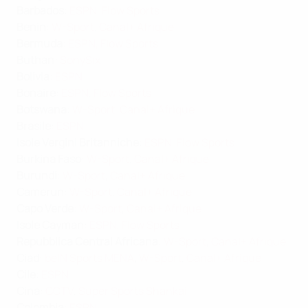
Barbados
:
ESPN
,
Flow Sports
Benin
:
W-Sport
,
Canal+ Afrique
Bermuda
:
ESPN
,
Flow Sports
Buthan
:
SonySix
Bolivia
:
ESPN
Bonaire
:
ESPN
,
Flow Sports
Botswana
:
W-Sport
,
Canal+ Afrique
Brasile
:
ESPN
Isole Vergini Britanniche
:
ESPN
,
Flow Sports
Burkina Faso
:
W-Sport
,
Canal+ Afrique
Burundi
:
W-Sport
,
Canal+ Afrique
Camerun
:
W-Sport
,
Canal+ Afrique
Capo Verde
:
W-Sport
,
Canal+ Afrique
Isole Cayman
:
ESPN
,
Flow Sports
Repubblica Central Africana
:
W-Sport
,
Canal+ Afrique
Ciad
:
beIN Sports MENA
,
W-Sport
,
Canal+ Afrique
Cile
:
ESPN
Cina
:
CCTV
,
Super Sports Shankai
Colombia
:
ESPN