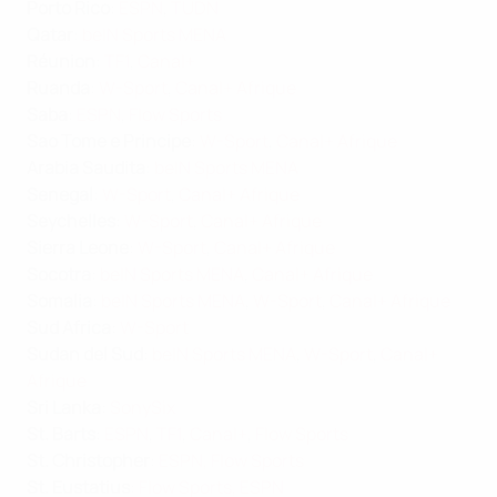
Porto Rico
:
ESPN
,
TUDN
Qatar
:
beIN Sports MENA
Réunion
:
TF1
,
Canal+
Ruanda
:
W-Sport
,
Canal+ Afrique
Saba
:
ESPN
,
Flow Sports
Sao Tome e Principe
:
W-Sport
,
Canal+ Afrique
Arabia Saudita
:
beIN Sports MENA
Senegal
:
W-Sport
,
Canal+ Afrique
Seychelles
:
W-Sport
,
Canal+ Afrique
Sierra Leone
:
W-Sport
,
Canal+ Afrique
Socotra
:
beIN Sports MENA
,
Canal+ Afrique
Somalia
:
beIN Sports MENA
,
W-Sport
,
Canal+ Afrique
Sud Africa
:
W-Sport
Sudan del Sud
:
beIN Sports MENA
,
W-Sport
,
Canal+
Afrique
Sri Lanka
:
SonySix
St. Barts
:
ESPN
,
TF1
,
Canal+
,
Flow Sports
St. Christopher
:
ESPN
,
Flow Sports
St. Eustatius
:
Flow Sports
,
ESPN