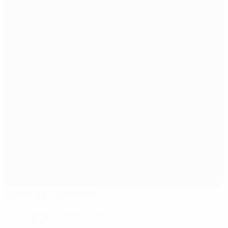
Stade de Tourbillon
Sion
22°
serata limpida
Il terreno è eccellente