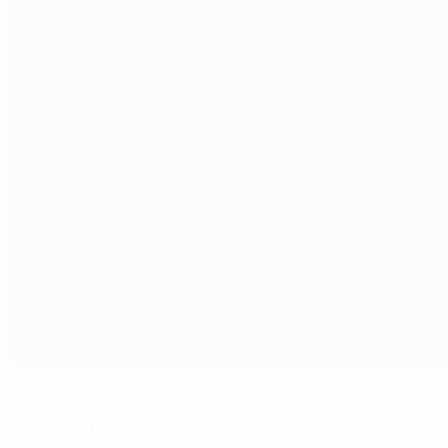
Manchester City Academy Stadium
Manchester
24°
Soleggiato
Il terreno è asciutto