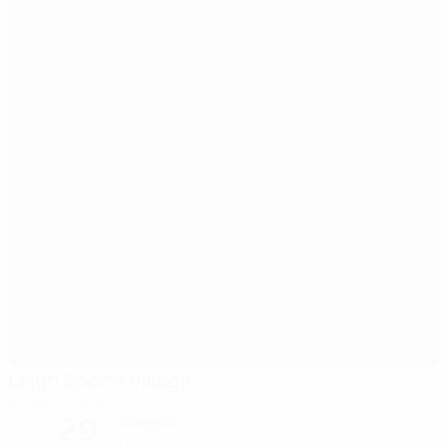
Leigh Sports Village
Wigan & Leigh
29°
Soleggiato
Il terreno è asciutto