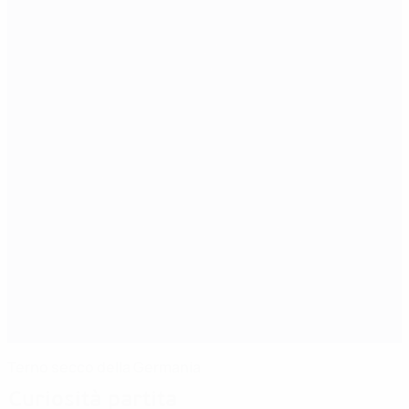
Terno secco della Germania
Curiosità partita