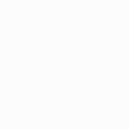
VISITA
ANCHE
UEFA.com
Fondazione
UEFA
Negozio
CAMBIA LINGUA
Italiano
English
Français
Deutsch
Русский
Español
Italiano
Português
SEGUICI SU
Scarica l'app ufficiale
Privacy
Termini e condizioni