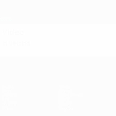
Passa
al
contenuto
Nations League &amp; Women's EURO
Scarica
principale
Risultati e statistiche live
UEFA Women's EURO
Video
In vetrina
UEFA Women's EURO
Partite
Giochi
Gironi
Biglietti
UEFA.tv
Guida Evento
Stat.
Storia
Squadre
Dettagli
Notizie
Negozio