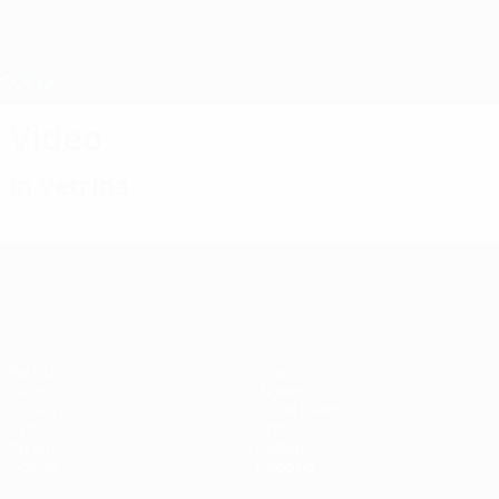
Passa
al
contenuto
Nations League &amp; Women's EURO
Scarica
principale
Risultati e statistiche live
UEFA Women's EURO
Video
In vetrina
UEFA Women's EURO
Partite
Giochi
Gironi
Biglietti
UEFA.tv
Guida Evento
Stat.
Storia
Squadre
Dettagli
Notizie
Negozio