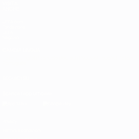
VISITA
ANCHE
UEFA.com
Fondazione
UEFA
Negozio
CAMBIA LINGUA
Italiano
English
Français
Deutsch
Русский
Español
Italiano
Português
SEGUICI SU
Scarica l'app ufficiale
Privacy
Termini e condizioni