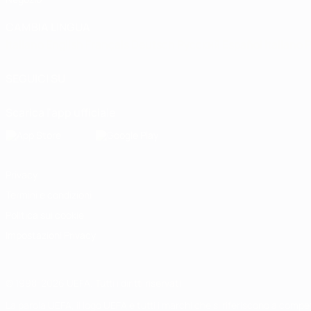
CAMBIA LINGUA
Italiano
English
Français
Deutsch
Русский
Español
Italiano
P
SEGUICI SU
Scarica l'app ufficiale
Privacy
Termini e condizioni
Politica sui cookie
Impostazioni Privacy
© 1998-2026 UEFA. Tutti i diritti riservati
La parola UEFA, il logo UEFA e tutti i marchi che si riferiscono a com