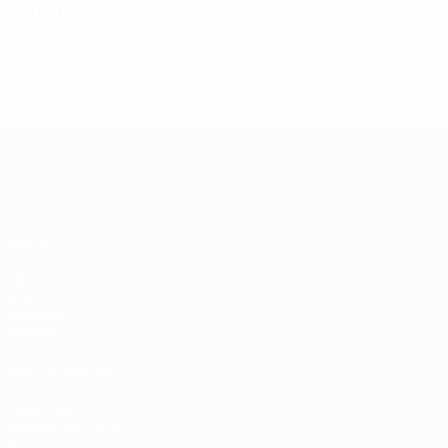
Partite giocate
Anni 2000
2009
G
V
P
S
Fase a gironi - fase finale
3
1
0
2
UEFA Women's EURO
Partite
Gironi
UEFA.tv
Stat.
Squadre
Notizie
VISITA ANCHE
UEFA.com
Fondazione UEFA
Negozio