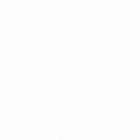
ortuguês
petizioni UEFA, sono marchi registrati e/o copyright della UEFA. Tali mar