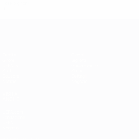
Fase a gironi
3
0
0
3
UEFA Women's EURO
Partite
Giochi
Gironi
Biglietti
UEFA.tv
Guida Evento
Stat.
Storia
Squadre
Dettagli
Notizie
Negozio
VISITA
ANCHE
UEFA.com
Fondazione
UEFA
Negozio