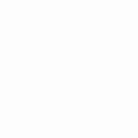
CAMBIA LINGUA
Italiano
English
Français
Deutsch
Русский
Español
Italiano
Português
SEGUICI SU
Scarica l'app ufficiale
Privacy
Termini e condizioni
Politica sui cookie
Impostazioni Privacy
© 1998-2026 UEFA. Tutti i diritti riservati
La parola UEFA, il logo UEFA e tutti i marchi che si riferiscono a
competizioni UEFA, sono marchi registrati e/o copyright della UEFA.