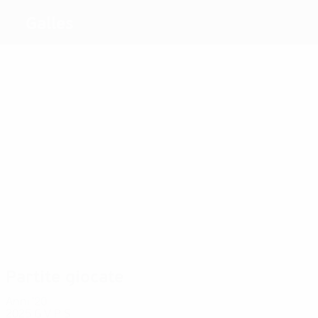
Galles
Migliori
marcatori
12
7
5
3
11
10
Ward
Barton
Rowe
Foster
Harding
Fishlock
Più
presenze
35
33
33
31
48
40
Ingle
Roberts
Ladd
Barton
Fishlock
James-
Turner
Partite giocate
Anni '20
2025
G
V
P
S