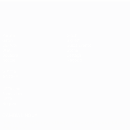
UEFA Women's EURO
Partite
Giochi
Gironi
Biglietti
UEFA.tv
Guida Evento
Stat.
Storia
Squadre
Dettagli
Notizie
Negozio
VISITA
ANCHE
UEFA.com
Fondazione
UEFA
Negozio
CAMBIA LINGUA
Italiano
English
Français
Deutsch
Русский
Español
Italiano
Português