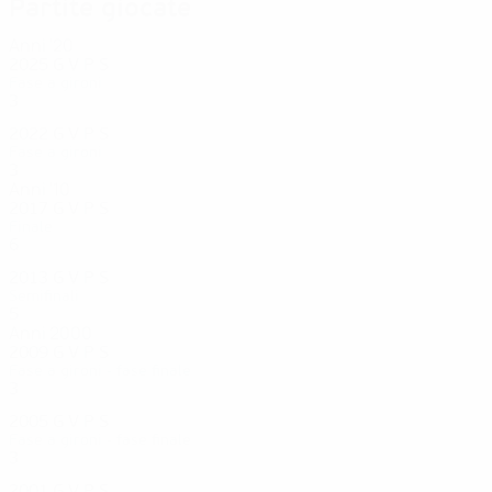
Partite giocate
Anni '20
2025
G
V
P
S
Fase a gironi
3
0
0
3
2022
G
V
P
S
Fase a gironi
3
1
0
2
Anni '10
2017
G
V
P
S
Finale
6
3
1
2
2013
G
V
P
S
Semifinali
5
0
4
1
Anni 2000
2009
G
V
P
S
Fase a gironi - fase finale
3
1
0
2
2005
G
V
P
S
Fase a gironi - fase finale
3
1
1
1
2001
G
V
P
S