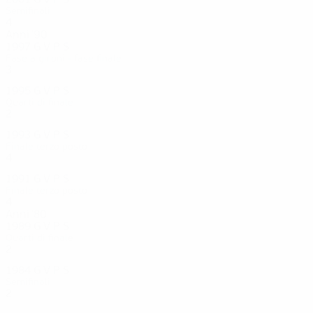
Semifinali
4
2
0
2
Anni '90
1997
G
V
P
S
Fase a gironi - fase finale
3
0
1
2
1995
G
V
P
S
Quarti di finale
2
1
0
1
1993
G
V
P
S
Finale terzo posto
4
2
1
1
1991
G
V
P
S
Finale terzo posto
4
2
2
0
Anni '80
1989
G
V
P
S
Quarti di finale
2
0
1
1
1984
G
V
P
S
Semifinali
2
0
0
2