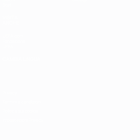
Stat.
VISITA
ANCHE
UEFA.com
Fondazione
UEFA
CAMBIA LINGUA
Italiano
English
Français
Deutsch
Русский
Español
Italiano
Português
Privacy
Termini e condizioni
Politica sui cookie
Impostazioni Privacy