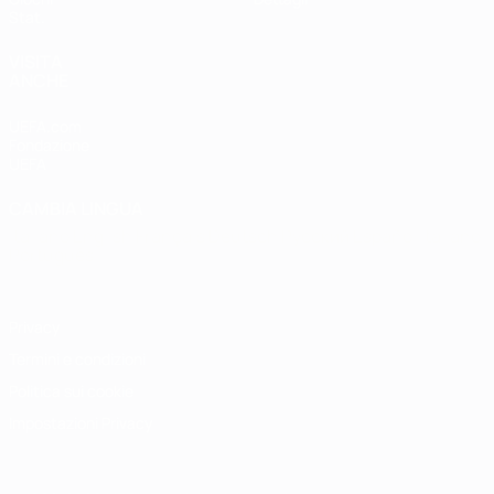
Stat.
VISITA
ANCHE
UEFA.com
Fondazione
UEFA
CAMBIA LINGUA
Italiano
English
Français
Deutsch
Русский
Español
Italiano
Português
Privacy
Termini e condizioni
Politica sui cookie
Impostazioni Privacy