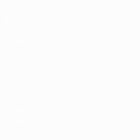
Stat.
VISITA
ANCHE
UEFA.com
Fondazione
UEFA
CAMBIA LINGUA
Italiano
English
Français
Deutsch
Русский
Español
Italiano
Português
Privacy
Termini e condizioni
Politica sui cookie
Impostazioni Privacy