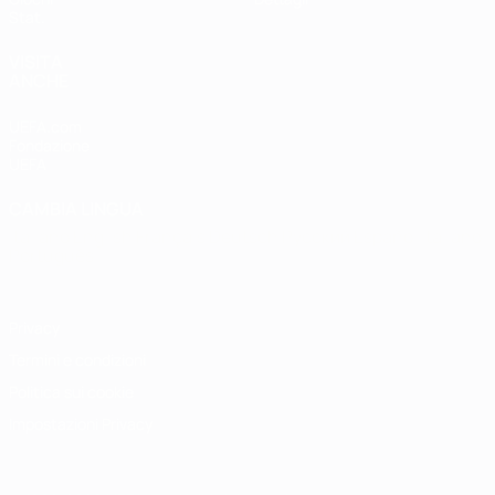
Stat.
VISITA
ANCHE
UEFA.com
Fondazione
UEFA
CAMBIA LINGUA
Italiano
English
Français
Deutsch
Русский
Español
Italiano
Português
Privacy
Termini e condizioni
Politica sui cookie
Impostazioni Privacy