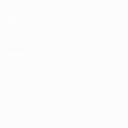
Stat.
VISITA
ANCHE
UEFA.com
Fondazione
UEFA
CAMBIA LINGUA
Italiano
English
Français
Deutsch
Русский
Español
Italiano
Português
Privacy
Termini e condizioni
Politica sui cookie
Impostazioni Privacy