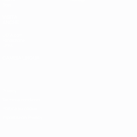
Stat.
VISITA
ANCHE
UEFA.com
Fondazione
UEFA
CAMBIA LINGUA
Italiano
English
Français
Deutsch
Русский
Español
Italiano
Português
Privacy
Termini e condizioni
Politica sui cookie
Impostazioni Privacy