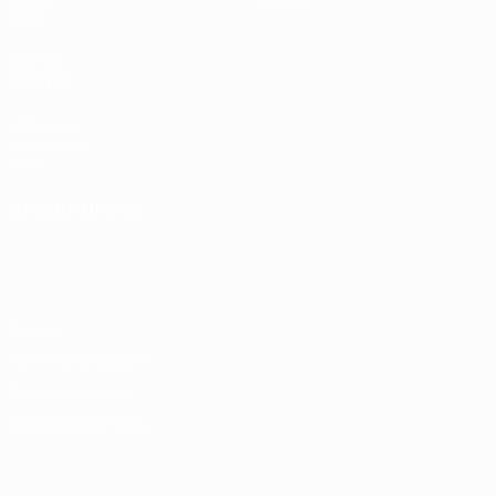
Stat.
VISITA
ANCHE
UEFA.com
Fondazione
UEFA
CAMBIA LINGUA
Italiano
English
Français
Deutsch
Русский
Español
Italiano
Português
Privacy
Termini e condizioni
Politica sui cookie
Impostazioni Privacy