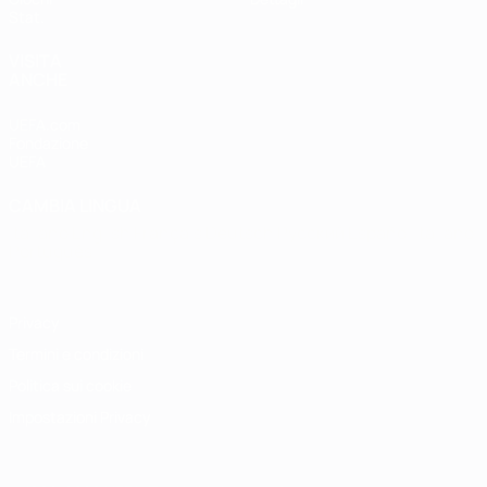
Stat.
VISITA
ANCHE
UEFA.com
Fondazione
UEFA
CAMBIA LINGUA
Italiano
English
Français
Deutsch
Русский
Español
Italiano
Português
Privacy
Termini e condizioni
Politica sui cookie
Impostazioni Privacy