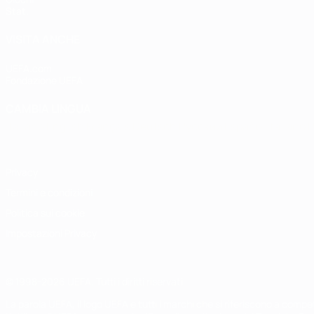
Stat.
VISITA ANCHE
UEFA.com
Fondazione UEFA
CAMBIA LINGUA
Italiano
English
Français
Deutsch
Русский
Español
Italiano
P
Privacy
Termini e condizioni
Politica sui cookie
Impostazioni Privacy
© 1998-2026 UEFA. Tutti i diritti riservati
La parola UEFA, il logo UEFA e tutti i marchi che si riferiscono a com