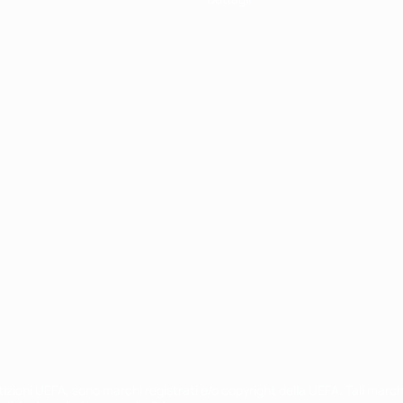
ortuguês
petizioni UEFA, sono marchi registrati e/o copyright della UEFA. Tali mar