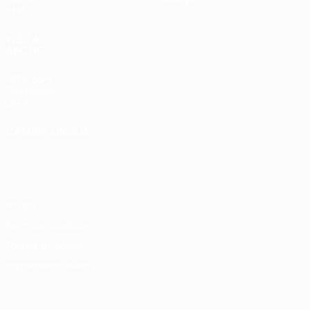
Stat.
VISITA
ANCHE
UEFA.com
Fondazione
UEFA
CAMBIA LINGUA
Italiano
English
Français
Deutsch
Русский
Español
Italiano
Português
Privacy
Termini e condizioni
Politica sui cookie
Impostazioni Privacy